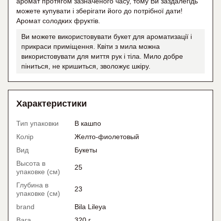
аромат протягом зазначеного часу, тому Ви заздалегідь
можете купувати і зберігати його до потрібної дати!
Аромат солодких фруктів.
Ви можете використовувати букет для ароматизації і
прикраси приміщення. Квіти з мила можна
використовувати для миття рук і тіла. Мило добре
піниться, не кришиться, зволожує шкіру.
Характеристики
Тип упаковки
В кашпо
Колір
Желто-фиолетовый
Вид
Букеты
Высота в
25
упаковке (см)
Глубина в
23
упаковке (см)
brand
Bila Lileya
Вага
320 г