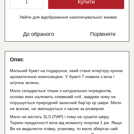
Купити
Увійти
для відображення накопичувальної знижки
%
До обраного
Порівняти
Опис
Мильний букет на подарунок, який стане інтер'єру єрною
ароматичною композицією. У букеті 7 новини з міла і
штучна зелень.
Мило складається тільки з натуральних інгредієнтів,
основа яких належить оливковій олії, завдяки чому не
порушується природний захисний бар'єр єр шкіри. Мило
не всихає, не зменшується з часом за розміром.
Мило не містить SLS (ПАР) і тому не сушити шкіру.
Термін придатності міла від моменту покупки 1 рік. Якщо
Ви не видаляєте плівку, упаковку, то мило зберігає свій