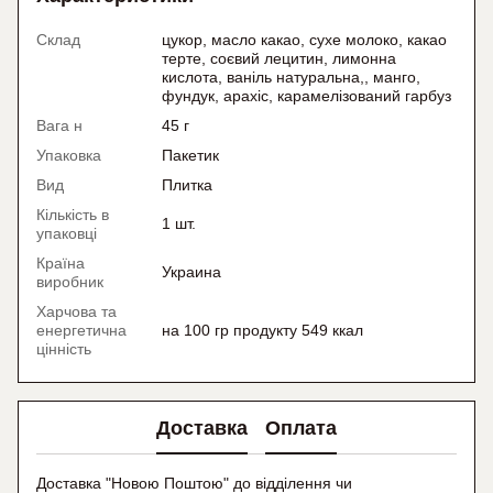
Склад
цукор, масло какао, сухе молоко, какао
терте, соєвий лецитин, лимонна
кислота, ваніль натуральна,, манго,
фундук, арахіс, карамелізований гарбуз
Вага н
45 г
Упаковка
Пакетик
Вид
Плитка
Кількість в
1 шт.
упаковці
Країна
Украина
виробник
Харчова та
енергетична
на 100 гр продукту 549 ккал
цінність
Доставка
Оплата
Доставка "Новою Поштою" до відділення чи