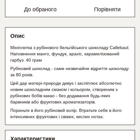
До обраного
Порівняти
Опис
Мініплитка з рубінового бельгійського шоколаду Callebaut.
Наповнення манго, фундук, арахіс, карамелізований
гарбуз. 40 грам
Рубіновий шоколад - саме незвичайне відриття шоколаду
за 80 років.
Цей дар матері-природи дивує і засліплює абсолютно
новим шоколадним смаком і кольором, створеним з
рубінових бобів какао - без додавання будь-яких
барвників або фруктових ароматизаторів.
Пориньте в його рубіновий колір. Втратьте себе в його
інтенсивних фруктових і свіжих, кислих нотах.
Характеристики