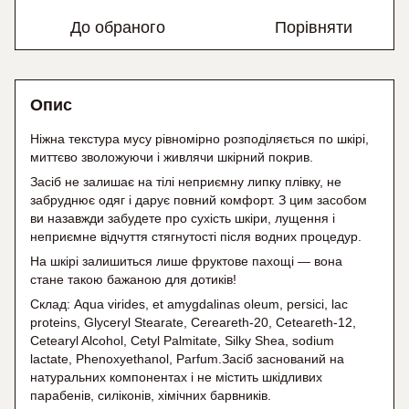
До обраного
Порівняти
Опис
Ніжна текстура мусу рівномірно розподіляється по шкірі,
миттєво зволожуючи і живлячи шкірний покрив.
Засіб не залишає на тілі неприємну липку плівку, не
забруднює одяг і дарує повний комфорт. З цим засобом
ви назавжди забудете про сухість шкіри, лущення і
неприємне відчуття стягнутості після водних процедур.
На шкірі залишиться лише фруктове пахощі — вона
стане такою бажаною для дотиків!
Склад: Aqua virides, et amygdalinas oleum, persici, lac
proteins, Glyceryl Stearate, Cereareth-20, Ceteareth-12,
Cetearyl Alcohol, Cetyl Palmitate, Silky Shea, sodium
lactate, Phenoxyethanol, Parfum.Засіб заснований на
натуральних компонентах і не містить шкідливих
парабенів, силіконів, хімічних барвників.