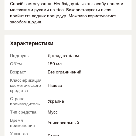
Спосіб застосування: Необхідну кількість засобу нанести
масажними рухами на тіло. Використовувати після
прийняття водних процедур. Можливо користуватися
засобом щодня.
Характеристики
Подгрупы
Догляд за тілом
Об’єм
150 мл
Возраст
Без ограничений
Классификация
косметического
Нішева
средства
Страна
Украина
производитель
Тип средства
Мусс
Время
Универсальный
применения
Упаковка