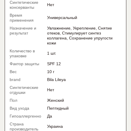
Синтетические
Нет
консерванты
Время
Универсальный
применения
Назначение и
Увлажнение, Укрепление, Снятие
результат
отеков, Стимулирует синтез
коллагена, Сохранение упругости
кожи
Количество в
1 шт.
упаковке
Фактор защиты
SPF 12
Вес
10 г
brand
Bila Lileya
Синтетические
Нет
отдушки
Пол
Женский
Вид ухода
Пептидный
Гипоаллергенно
Да
Страна
Украина
производитель