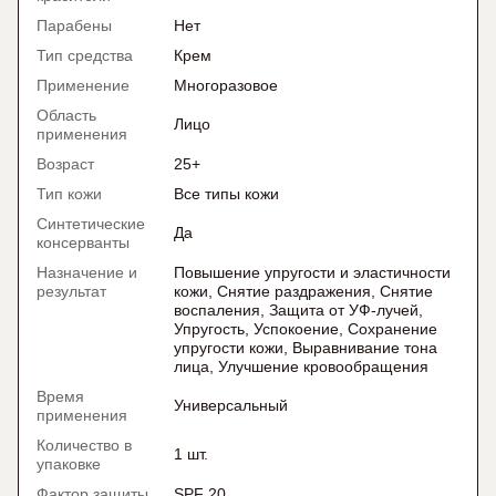
Парабены
Нет
Тип средства
Крем
Применение
Многоразовое
Область
Лицо
применения
Возраст
25+
Тип кожи
Все типы кожи
Синтетические
Да
консерванты
Назначение и
Повышение упругости и эластичности
результат
кожи, Снятие раздражения, Снятие
воспаления, Защита от УФ-лучей,
Упругость, Успокоение, Сохранение
упругости кожи, Выравнивание тона
лица, Улучшение кровообращения
Время
Универсальный
применения
Количество в
1 шт.
упаковке
Фактор защиты
SPF 20