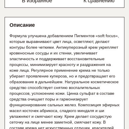
В избранное
К сравнению
Описание
Формула улучшена добавлением Пигментов «soft focus»,
которые выравнивают цвет лица, осветляют, делают
контуры более четкими. Антикуперозный крем укрепляет
кровеносные сосуды и их стенки, увеличивает
эластичность и поддерживает восстановительные
процессы, минимизирует красноту и раздражения на
коже лица. Регулярное применение крема не только
убирает проявление купероза, но и предотвращает его
образование в дальнейшем. Натуральное косметическое
средство способствует снятию воспалительных
процессов, успокоению кожи. Цинка сульфат в составе
средства очищает поры и гармонизирует
функционирование сальных желез. Композиция эфирных
масел косточек абрикоса, сладкого миндаля и ши
увлажняют и смягчают кожу. Крем делает сосудистую
сеточку на лице менее заметной, смягчает кожу. В
составе крема нет искусственных отдушек, красителей,