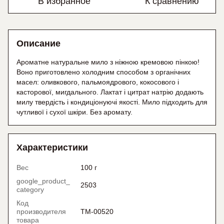
В избранное
К сравнению
Описание
Ароматне натуральне мило з ніжною кремовою пінкою!
Воно приготовлено холодним способом з органічних
масел: оливкового, пальмоядрового, кокосового і
касторової, мигдального. Лактат і цитрат натрію додають
милу твердість і кондиціонуючі якості. Мило підходить для
чутливої і сухої шкіри. Без аромату.
Характеристики
Вес
100 г
google_product_
2503
category
Код
производителя
ТМ-00520
товара