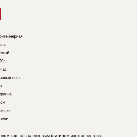
онтейнерная
 шт.
елый
50г
 час
оевый воск
а
краина
 см
нисекс
вечи
овом кашпо с хлопковым фитилем изготовлена ​​из