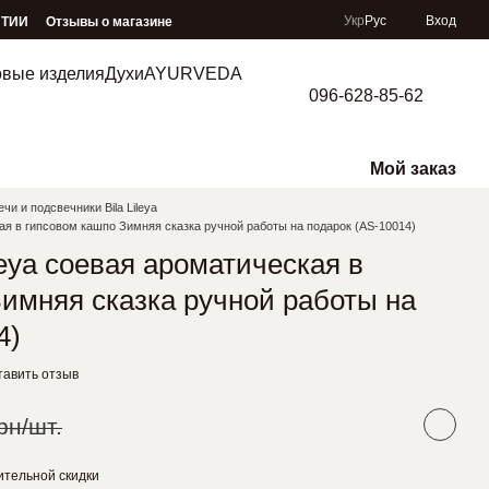
Укр
Рус
Вход
НТИИ
Отзывы о магазине
овые изделия
Духи
AYURVEDA
096-628-85-62
Мой заказ
чи и подсвечники Bila Lileya
кая в гипсовом кашпо Зимняя сказка ручной работы на подарок (AS-10014)
leya соевая ароматическая в
имняя сказка ручной работы на
4)
тавить отзыв
рн/шт.
тельной скидки