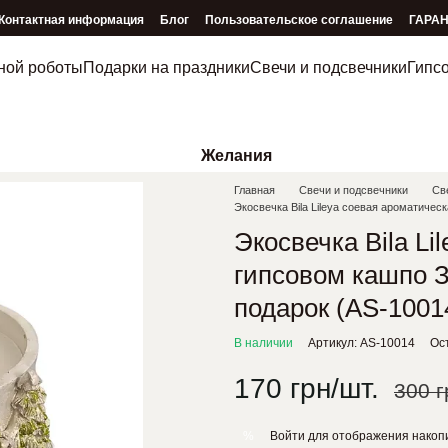
Контактная информация
Блог
Пользовательское соглашение
ГАРА
ной роботы
Подарки на праздники
Свечи и подсвечники
Гипс
Желания
Главная
Свечи и подсвечники
Све
Экосвечка Bila Lileya соевая ароматичес
Экосвечка Bila Li
гипсовом кашпо З
подарок (AS-1001
В наличии
Артикул: AS-10014
Ос
170 грн/шт.
300 г
Войти
для отображения накопи
%