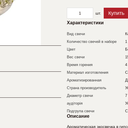
Купить
шт.
Характеристики
Вид свечи
К
Количество свечей в наборе
1
Цвет
Б
Вес свечи
1
Время горения
4
Материал изготовления
С
Ароматизированная
Д
Страна производитель
У
Диаметр свечи
7
аудіторія
У
Подгрупа свечи
С
Описание
Ароматическая экосвечка в гипс