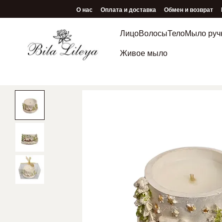
Перейти к основному контенту
О нас
Оплата и доставка
Обмен и возврат
Программа лояльности
Лицо
Волосы
Тело
Мыло руч
Живое мыло