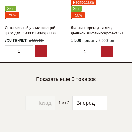
Распродажа
Хит
Хит
−50%
−50%
Интенсивный увлажняющий
Лифтинг крем для лица
крем для лица с гиалуроновой
дневной Лифтинг-эффект 50
кислотой 50 мл (вакуум)
мл
750 грн/шт.
1 500 грн/шт.
1 500 грн
3 000 грн
Показать еще 5 товаров
Назад
Вперед
1
из 2