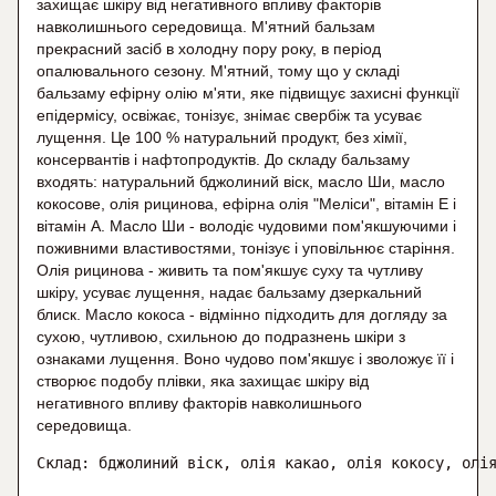
захищає шкіру від негативного впливу факторів
навколишнього середовища. М'ятний бальзам
прекрасний засіб в холодну пору року, в період
опалювального сезону. М'ятний, тому що у складі
бальзаму ефірну олію м'яти, яке підвищує захисні функції
епідермісу, освіжає, тонізує, знімає свербіж та усуває
лущення. Це 100 % натуральний продукт, без хімії,
консервантів і нафтопродуктів. До складу бальзаму
входять: натуральний бджолиний віск, масло Ши, масло
кокосове, олія рицинова, ефірна олія "Меліси", вітамін Е і
вітамін А. Масло Ши - володіє чудовими пом'якшуючими і
поживними властивостями, тонізує і уповільнює старіння.
Олія рицинова - живить та пом'якшує суху та чутливу
шкіру, усуває лущення, надає бальзаму дзеркальний
блиск. Масло кокоса - відмінно підходить для догляду за
сухою, чутливою, схильною до подразнень шкіри з
ознаками лущення. Воно чудово пом'якшує і зволожує її і
створює подобу плівки, яка захищає шкіру від
негативного впливу факторів навколишнього
середовища.
Склад: бджолиний віск, олія какао, олія кокосу, олі