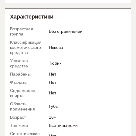
Характеристики
Возрастная
Без ограничений
группа
Классификация
косметического
Нішева
средства
Упаковка
Тюбик
средства
Парабены
Нет
Фталаты
Нет
Содержание
Нет
спирта
Область
Губы
применения
Возраст
16+
Тип кожи
Все типы кожи
Синтетические