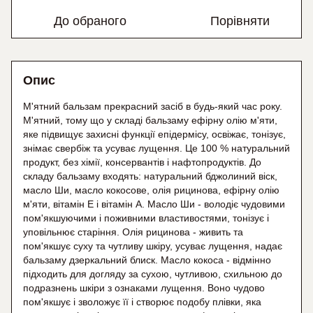
До обраного
Порівняти
Опис
М'ятний бальзам прекрасний засіб в будь-який час року.
М'ятний, тому що у складі бальзаму ефірну олію м'яти,
яке підвищує захисні функції епідермісу, освіжає, тонізує,
знімає свербіж та усуває лущення. Це 100 % натуральний
продукт, без хімії, консервантів і нафтопродуктів. До
складу бальзаму входять: натуральний бджолиний віск,
масло Ши, масло кокосове, олія рицинова, ефірну олію
м'яти, вітамін Е і вітамін А. Масло Ши - володіє чудовими
пом'якшуючими і поживними властивостями, тонізує і
уповільнює старіння. Олія рицинова - живить та
пом'якшує суху та чутливу шкіру, усуває лущення, надає
бальзаму дзеркальний блиск. Масло кокоса - відмінно
підходить для догляду за сухою, чутливою, схильною до
подразнень шкіри з ознаками лущення. Воно чудово
пом'якшує і зволожує її і створює подобу плівки, яка