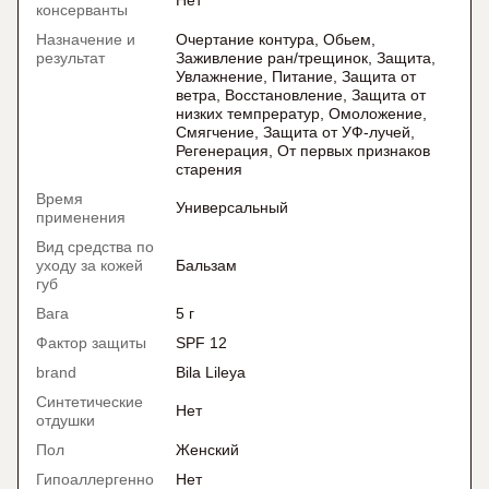
Нет
консерванты
Назначение и
Очертание контура, Обьем,
результат
Заживление ран/трещинок, Защита,
Увлажнение, Питание, Защита от
ветра, Восстановление, Защита от
низких темпрератур, Омоложение,
Смягчение, Защита от УФ-лучей,
Регенерация, От первых признаков
старения
Время
Универсальный
применения
Вид средства по
уходу за кожей
Бальзам
губ
Вага
5 г
Фактор защиты
SPF 12
brand
Bila Lileya
Синтетические
Нет
отдушки
Пол
Женский
Гипоаллергенно
Нет