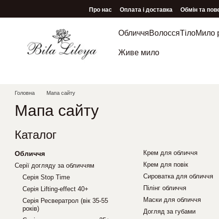
Перейти до основного контенту
Про нас
Оплата і доставка
Обмін та пов
Обличчя
Волосся
Тіло
Мило 
Живе мило
Головна
Мапа сайту
Мапа сайту
Каталог
Крем для обличчя
Обличчя
Крем для повік
Серії догляду за обличчям
Сироватка для обличчя
Серія Stop Time
Пілінг обличчя
Серія Lifting-effect 40+
Маски для обличчя
Серія Ресвератрол (вік 35-55
років)
Догляд за губами