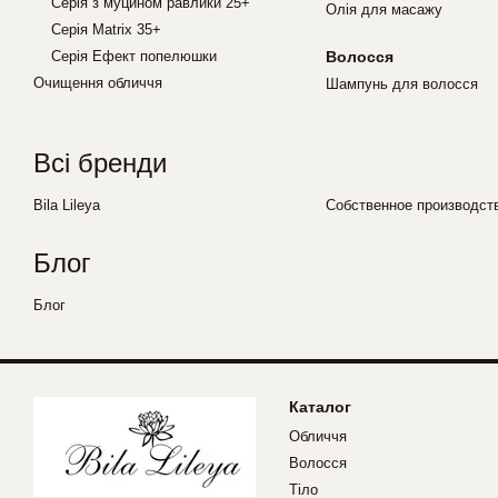
Серія з муцином равлики 25+
Олія для масажу
Серія Matrix 35+
Серія Ефект попелюшки
Волосся
Очищення обличчя
Шампунь для волосся
Всі бренди
Bila Lileya
Собственное производст
Блог
Блог
Каталог
Обличчя
Волосся
Тіло