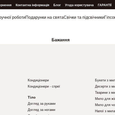
ернення
Контактна інформація
Блог
Угода користувача
ГАРАНТІЇ
ручної роботи
Подарунки на свята
Свічки та підсвічники
Гіпсо
Бажання
Кондиціонери
Букети з ми
Кондиціонери - спреї
Десерти з м
Тварини з м
Тіло
Мило для жі
Догляд за руками
Мило для чо
Догляд за ногами
Напої з мил