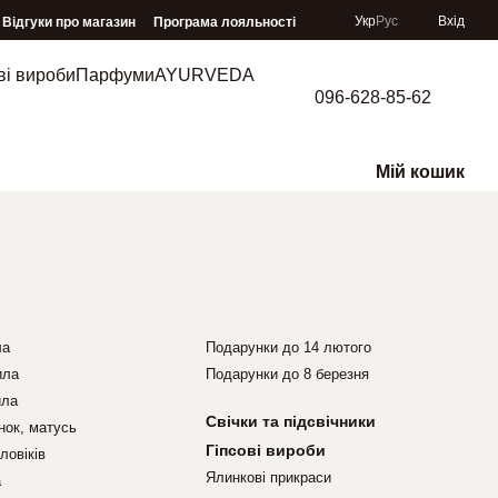
Укр
Рус
Вхід
Відгуки про магазин
Програма лояльності
ві вироби
Парфуми
AYURVEDA
096-628-85-62
Мій кошик
ла
Подарунки до 14 лютого
ила
Подарунки до 8 березня
ила
Свічки та підсвічники
нок, матусь
Гіпсові вироби
ловіків
Ялинкові прикраси
а