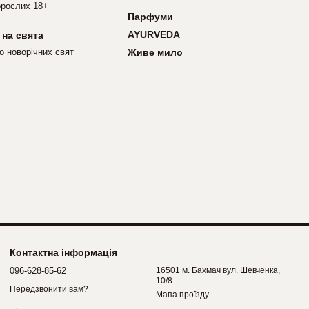
рослих 18+
Парфуми
AYURVEDA
 на свята
о новорічних свят
Живе мило
Контактна інформація
096-628-85-62
16501 м. Бахмач вул. Шевченка,
10/8
Передзвонити вам?
Мапа проїзду