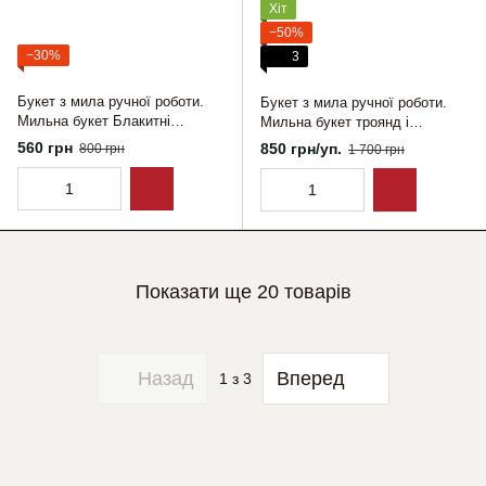
Хіт
−50%
−30%
3
Букет з мила ручної роботи.
Букет з мила ручної роботи.
Мильна букет Блакитні
Мильна букет троянд і
троянди з натурального мила
тюльпанів з натурального
560 грн
850 грн/уп.
800 грн
1 700 грн
ручної роботи. Ароматична
мила ручної роботи.
композиція
Показати ще 20 товарів
Назад
Вперед
1
з 3