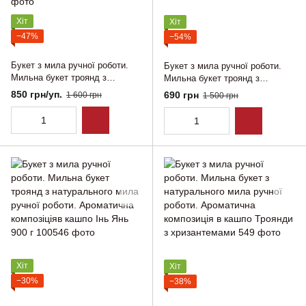
Хіт
Хіт
−47%
−54%
Букет з мила ручної роботи.
Букет з мила ручної роботи.
Мильна букет троянд з
Мильна букет троянд з
натурального мила ручної
натурального мила ручної
850 грн/уп.
690 грн
1 600 грн
1 500 грн
роботи. Ароматична
роботи. Ароматична композиція
композиція в кашпо Сонячний
в кашпо Лілова пристрасть
настрій
Хіт
Хіт
−30%
−38%