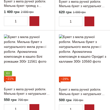
Букет з мила ручної роботи.
Букет з мила ручної роботи.
Мильна букет троянд з
Мильна букет з натурального
натурального мила ручної
мила ручної роботи.
1 400 грн
620 грн
2 000 грн
1 000 грн
роботи. Ароматична
Ароматична композиція в
композіціяв кашпо Інь Янь 900
кашпо Троянди з хризантемами
г
Хіт
−21%
−29%
Букет з мила ручної роботи.
Букет з мила ручної роботи.
Мильна букет з натурального
Мильна букет з натурального
мила ручної роботи.
мила ручної роботи.
550 грн
500 грн
700 грн
700 грн
Ароматична композиція в
Ароматична композиція в
кашпо Білі ромашки 300г
кашпо Орхідеї з каллами 300г