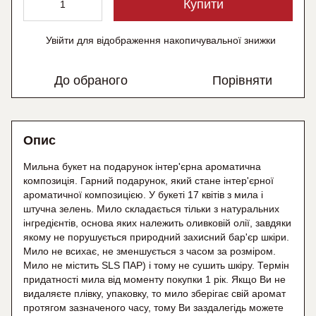
Купити
Увійти
для відображення накопичувальної знижки
%
До обраного
Порівняти
Опис
Мильна букет на подарунок інтер'єрна ароматична
композиція. Гарний подарунок, який стане інтер'єрної
ароматичної композицією. У букеті 17 квітів з мила і
штучна зелень. Мило складається тільки з натуральних
інгредієнтів, основа яких належить оливковій олії, завдяки
якому не порушується природний захисний бар'єр шкіри.
Мило не всихає, не зменшується з часом за розміром.
Мило не містить SLS ПАР) і тому не сушить шкіру. Термін
придатності мила від моменту покупки 1 рік. Якщо Ви не
видаляєте плівку, упаковку, то мило зберігає свій аромат
протягом зазначеного часу, тому Ви заздалегідь можете