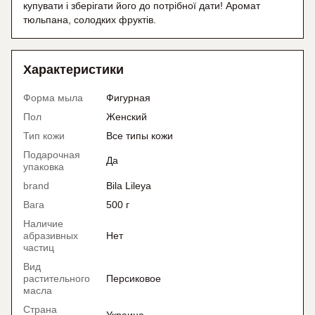
купувати і зберігати його до потрібної дати! Аромат
тюльпана, солодких фруктів.
Характеристики
Форма мыла
Фигурная
Пол
Женский
Тип кожи
Все типы кожи
Подарочная
Да
упаковка
brand
Bila Lileya
Вага
500 г
Наличие
абразивных
Нет
частиц
Вид
растительного
Персиковое
масла
Страна