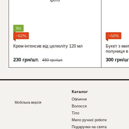
Хіт
−52%
−50%
Крем-інтенсив від целюліту 120 мл
Букет з мил
полуниця в
230 грн/шт.
300 грн/ш
480 грн/шт.
Каталог
Обличчя
Мобільна версія
Волосся
Тіло
Мило ручної роботи
Подарунки на свята