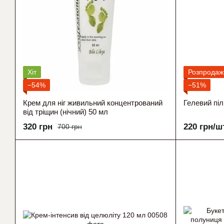
Хіт
Розпродаж
−54%
−51%
Крем для ніг живильний концентрований
Гелевий пілі
від тріщин (нічний) 50 мл
320 грн
220 грн/ш
700 грн