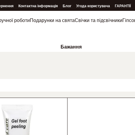
ернення
Контактна інформація
Блог
Угода користувача
ГАРАНТІЇ
ручної роботи
Подарунки на свята
Свічки та підсвічники
Гіпсо
Бажання