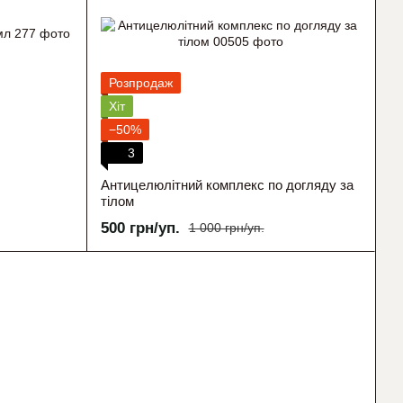
Розпродаж
Хіт
−50%
3
Антицелюлітний комплекс по догляду за
тілом
500 грн/уп.
1 000 грн/уп.