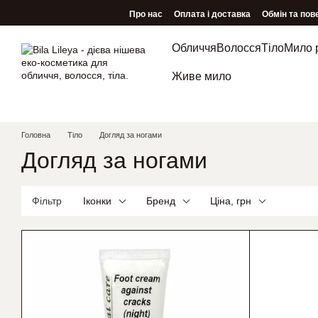
Перейти до основного контенту
Про нас
Оплата і доставка
Обмін та пов
Обличчя
Волосся
Тіло
Мило 
Живе мило
Головна
Тіло
Догляд за ногами
Догляд за ногами
Фільтр
Іконки
Бренд
Ціна, грн