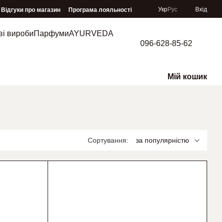
Укр
Рус
Вхід
Відгуки про магазин
Програма лояльності
ві вироби
Парфуми
AYURVEDA
096-628-85-62
Мій кошик
Сортування:
за популярністю