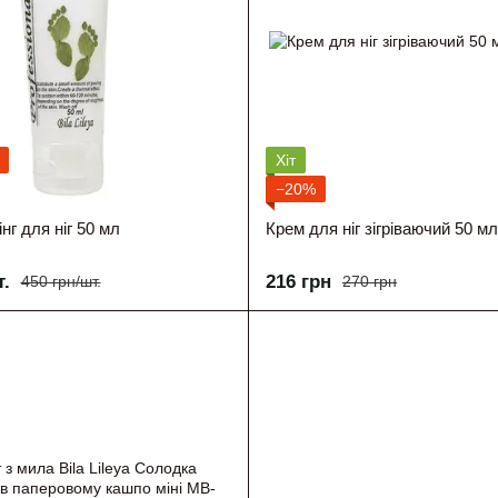
Хіт
−20%
нг для ніг 50 мл
Крем для ніг зігріваючий 50 мл
т.
216 грн
450 грн/шт.
270 грн