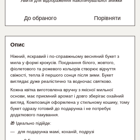
Увійти
для відображення накопичувальної знижки
%
До обраного
Порівняти
Опис
Ніжний, яскравий і по-справжньому весняний букет з
мила у формі крокусів. Поєднання білого, жовтого,
фіолетового та рожевого кольорів створює відчуття
свіжості, тепла й першого сонця після зими. Букет
виглядає дуже реалістично та водночас святково.
Кожна квітка виготовлена вручну з якісної мильної
основи, має приємний аромат і довго зберігає охайний
вигляд. Композиція оформлена у стильному кошику, тому
букет одразу готовий до подарунка і не потребує
додаткового пакування.
🎁 Ідеально підійде:
для подарунка мамі, коханій, подрузі