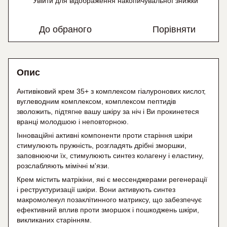
Увійти
для відображення накопичувальної знижки
%
До обраного
Порівняти
Опис
Антивіковий крем 35+ з комплексом гіалуронових кислот,
вуглеводним комплексом, комплексом пептидів
зволожить, підтягне вашу шкіру за ніч і Ви прокинетеся
вранці молодшою і неповторною.
Інноваційні активні компоненти проти старіння шкіри
стимулюють пружність, розгладять дрібні зморшки,
заповнюючи їх, стимулюють синтез колагену і еластину,
розслабляють мімічні м'язи.
Крем містить матрікіни, які є мессенджерами регенерації
і реструктуризації шкіри. Вони активують синтез
макромолекул позаклітинного матриксу, що забезпечує
ефективний вплив проти зморшок і пошкоджень шкіри,
викликаних старінням.