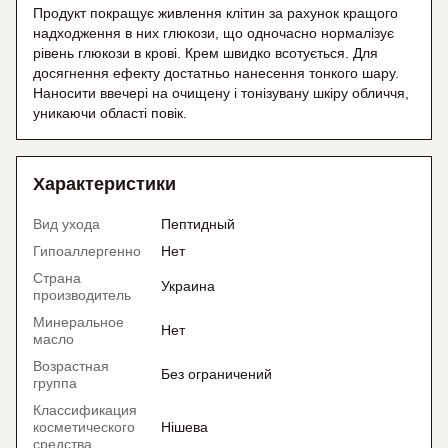
Продукт покращує живлення клітин за рахунок кращого
надходження в них глюкози, що одночасно нормалізує
рівень глюкози в крові. Крем швидко всотується. Для
досягнення ефекту достатньо нанесення тонкого шару.
Наносити ввечері на очищену і тонізувану шкіру обличчя,
уникаючи області повік.
Характеристики
Вид ухода
Пептидный
Гипоаллергенно
Нет
Страна
Украина
производитель
Минеральное
Нет
масло
Возрастная
Без ограничений
группа
Классификация
косметического
Нішева
средства