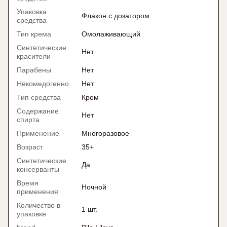
Упаковка
Флакон с дозатором
средства
Тип крема
Омолаживающий
Синтетические
Нет
красители
Парабены
Нет
Некомедогенно
Нет
Тип средства
Крем
Содержание
Нет
спирта
Применение
Многоразовое
Возраст
35+
Синтетические
Да
консерванты
Время
Ночной
применения
Количество в
1 шт.
упаковке