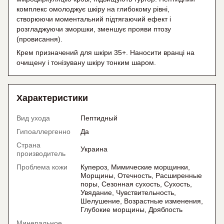
комплекс омолоджує шкіру на глибокому рівні,
створюючи моментальний підтягаючий ефект і
розгладжуючи зморшки, зменшує прояви птозу
(провисання).
Крем призначений для шкіри 35+. Наносити вранці на
очищену і тонізувану шкіру тонким шаром.
Характеристики
Вид ухода
Пептидный
Гипоаллергенно
Да
Страна
Украина
производитель
Проблема кожи
Купероз, Мимические морщинки,
Морщины, Отечность, Расширенные
поры, Сезонная сухость, Сухость,
Увядание, Чувствительность,
Шелушение, Возрастные изменения,
Глубокие морщины, Дряблость
Минеральное