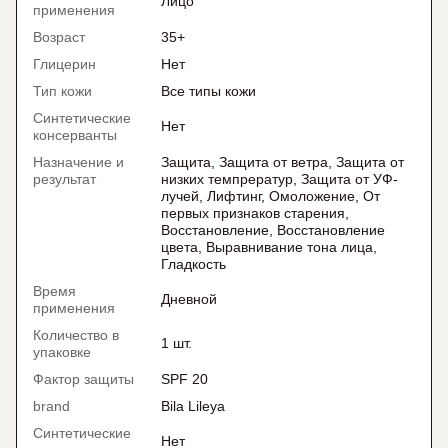
Лицо
применения
Возраст
35+
Глицерин
Нет
Тип кожи
Все типы кожи
Синтетические
Нет
консерванты
Назначение и
Защита, Защита от ветра, Защита от
результат
низких темпрератур, Защита от УФ-
лучей, Лифтинг, Омоложение, От
первых признаков старения,
Восстановление, Восстановление
цвета, Выравнивание тона лица,
Гладкость
Время
Дневной
применения
Количество в
1 шт.
упаковке
Фактор защиты
SPF 20
brand
Bila Lileya
Синтетические
Нет