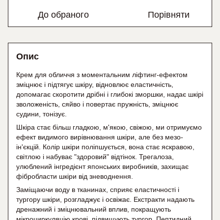
До обраного
Порівняти
Опис
Крем для обличчя з моментальним ліфтинг-ефектом
зміцнює і підтягує шкіру, відновлює еластичність,
допомагає скоротити дрібні і глибокі зморшки, надає шкірі
зволоженість, сяйво і повертає пружність, зміцнює
судини, тонізує.
Шкіра стає більш гладкою, м'якою, свіжою, ми отримуємо
ефект видимого вирівнювання шкіри, але без мезо-
ін'єкцій. Колір шкіри поліпшується, вона стає яскравою,
світлою і набуває "здоровий" відтінок. Трегалоза,
улюблений інгредієнт японських виробників, захищає
фібробласти шкіри від зневоднення.
Заміщаючи воду в тканинах, сприяє еластичності і
тургору шкіри, розгладжує і освіжає. Екстракти надають
дренажний і зміцнювальний вплив, покращують
мікроциркуляцію крові, підвищують тургор. Пептидний