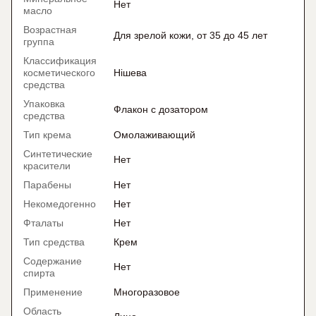
Нет
масло
Возрастная
Для зрелой кожи, от 35 до 45 лет
группа
Классификация
косметического
Нішева
средства
Упаковка
Флакон с дозатором
средства
Тип крема
Омолаживающий
Синтетические
Нет
красители
Парабены
Нет
Некомедогенно
Нет
Фталаты
Нет
Тип средства
Крем
Содержание
Нет
спирта
Применение
Многоразовое
Область