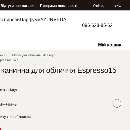
Укр
Рус
Вхід
Відгуки про магазин
Програма лояльності
ві вироби
Парфуми
AYURVEDA
096-628-85-62
Мій кошик
иччя
Маски для обличчя Bila Lileya
spresso15 мл
 тканинна для обличчя Espresso15
ати відгук
рн/шт.
ичувальної знижки