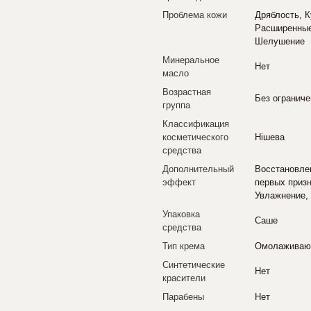
Проблема кожи
Дряблость, К
Расширенные 
Шелушение
Минеральное
Нет
масло
Возрастная
Без ограниче
группа
Классификация
косметического
Нішева
средства
Дополнительный
Восстановле
эффект
первых призн
Увлажнение, 
Упаковка
Саше
средства
Тип крема
Омолажива
Синтетические
Нет
красители
Парабены
Нет