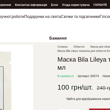
ернення
Контактна інформація
Блог
Угода користувача
ГАРАНТІЇ
ручної роботи
Подарунки на свята
Свічки та підсвічники
Гіпсо
Бажання
Головна
Обличчя
Маски для обл
Маска Bila Lileya тканинна для обличчя E
Маска Bila Lileya
мл
В наявності
Артикул: 00574
Напис
100 грн/шт.
240 г
Увійти
для відображення накоп
%