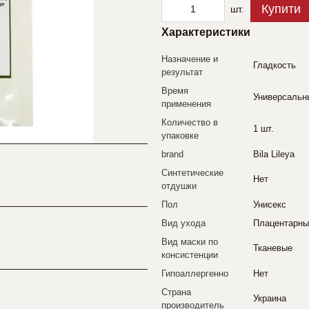
Купити
шт.
Характеристики
Назначение и
Гладкость
результат
Время
Универсальн
применения
Количество в
1 шт.
упаковке
brand
Bila Lileya
Синтетические
Нет
отдушки
Пол
Унисекс
Вид ухода
Плацентарны
Вид маски по
Тканевые
консистенции
Гипоаллергенно
Нет
Страна
Украина
производитель