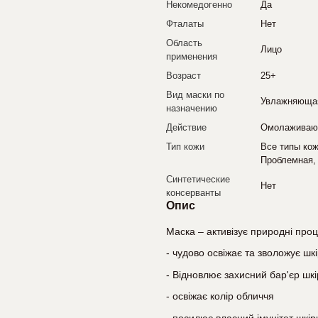
Некомедогенно
Да
Фталаты
Нет
Область
Лицо
применения
Возраст
25+
Вид маски по
Увлажняюща
назначению
Действие
Омолажива
Тип кожи
Все типы ко
Проблемная,
Синтетические
Нет
консерванты
Опис
Маска – активізує природні проц
- чудово освіжає та зволожує шк
- Відновлює захисний бар'єр шк
- освіжає колір обличчя
- посилює власний імунітет шкір