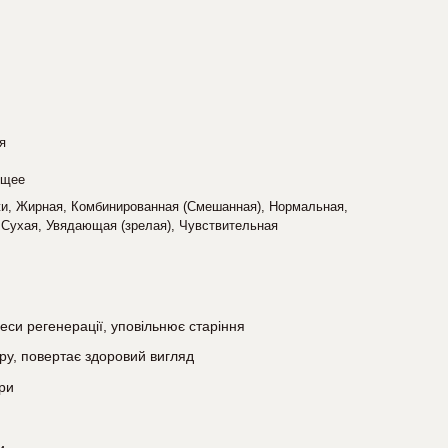
я
ющее
жи, Жирная, Комбинированная (Смешанная), Нормальная,
 Сухая, Увядающая (зрелая), Чувствительная
еси регенерації, уповільнює старіння
іру, повертає здоровий вигляд
іри
и