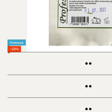
Новинка
−58%