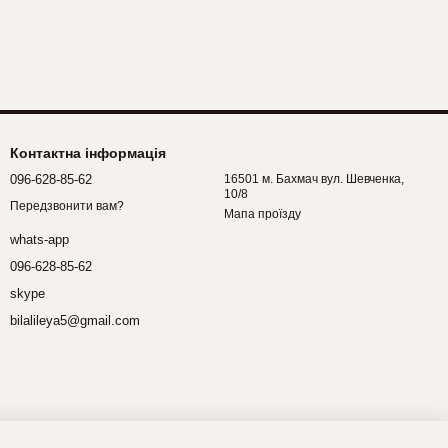
Контактна інформація
096-628-85-62
16501 м. Бахмач вул. Шевченка,
10/8
Передзвонити вам?
Мапа проїзду
whats-app
096-628-85-62
skype
bilalileya5@gmail.com