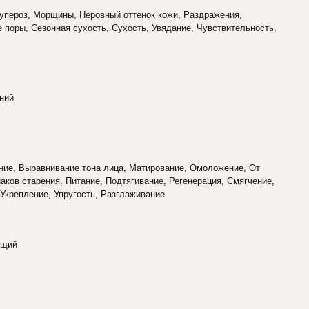
упероз, Морщины, Неровный оттенок кожи, Раздражения,
поры, Сезонная сухость, Сухость, Увядание, Чувствительность,
ний
ние, Выравнивание тона лица, Матирование, Омоложение, От
аков старения, Питание, Подтягивание, Регенерация, Смягчение,
Укрепление, Упругость, Разглаживание
ющий