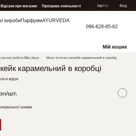
Укр
Рус
Вхід
Відгуки про магазин
Програма лояльності
ві вироби
Парфуми
AYURVEDA
096-628-85-62
Мій кошик
 ручної роботи Bila Lileya
Мило тістечко капкейк карамельний в коробці
пкейк карамельний в коробці
ати відгук
рн/шт.
ичувальної знижки