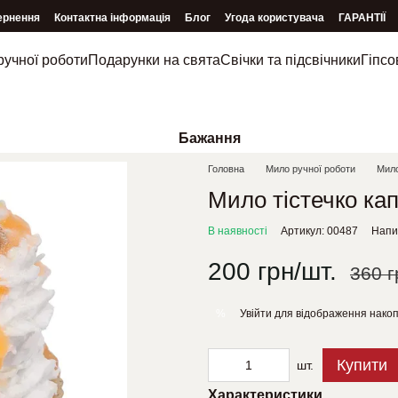
ернення
Контактна інформація
Блог
Угода користувача
ГАРАНТІЇ
ручної роботи
Подарунки на свята
Свічки та підсвічники
Гіпсо
Бажання
Головна
Мило ручної роботи
Мило
Мило тістечко ка
В наявності
Артикул: 00487
Напис
200 грн/шт.
360 г
Увійти
для відображення накоп
%
Купити
шт.
Характеристики