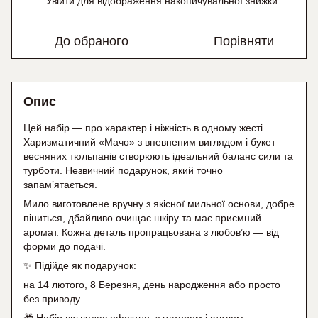
Увійти
для відображення накопичувальної знижки
%
До обраного
Порівняти
Опис
Цей набір — про характер і ніжність в одному жесті.
Харизматичний «Мачо» з впевненим виглядом і букет
весняних тюльпанів створюють ідеальний баланс сили та
турботи. Незвичний подарунок, який точно
запам’ятається.
Мило виготовлене вручну з якісної мильної основи, добре
піниться, дбайливо очищає шкіру та має приємний
аромат. Кожна деталь пропрацьована з любов’ю — від
форми до подачі.
✨ Підійде як подарунок:
на 14 лютого, 8 Березня, день народження або просто
без приводу