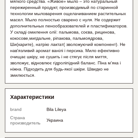
мягкого средства. «Живое» мыло – это натуральный
пережиренный продукт, производимый по старинной
технологии мыловарения ощелачиванием растительных
масел. Мыло полностью сварено с нуля. Не содержит
дополнительных пенообразователей и пластификаторов.
У складі омилення олії: пальмова, соєва, рицинова,
кокосове,мигдальне, ріпакова, пальмоядрова,
Ши(карите), натрію лактат( зволожуючий компонент). Не
нав'язливий аромат ванілі і персика. Мило ефективно
очищає шкіру, не сушить і не стягує після миття,
зволожує, відновлює гідроліпідний баланс. Піна м'яка і
ніжна. Підходить для будь-якої шкіри. Швидко не
змилюється.
Характеристики
brand
Bila Lileya
Страна
Украина
производитель