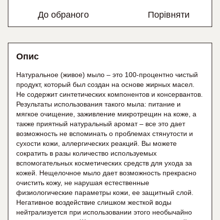
До обраного
Порівняти
Опис
Натуральное (живое) мыло – это 100-процентно чистый
продукт, который был создан на основе жирных масел.
Не содержит синтетических компонентов и консервантов.
Результаты использования такого мыла: питание и
мягкое очищение, заживление микротрещин на коже, а
также приятный натуральный аромат – все это дает
возможность не вспоминать о проблемах стянутости и
сухости кожи, аллергических реакций. Вы можете
сократить в разы количество используемых
вспомогательных косметических средств для ухода за
кожей. Нещелочное мыло дает возможность прекрасно
очистить кожу, не нарушая естественные
физиологические параметры кожи, ее защитный слой.
Негативное воздействие слишком жесткой воды
нейтрализуется при использовании этого необычайно