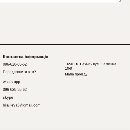
Контактна інформація
096-628-85-62
16501 м. Бахмач вул. Шевченка,
10/8
Передзвонити вам?
Мапа проїзду
whats-app
096-628-85-62
skype
bilalileya5@gmail.com