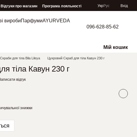
Укр
Рус
Вхід
Відгуки про магазин
Програма лояльності
ві вироби
Парфуми
AYURVEDA
096-628-85-62
Мій кошик
Скраби для тіла Bila Lileya
Цукровий Скраб для тіла Кавун 230 г
ля тіла Кавун 230 г
аписати відгук
ичувальної знижки
ться