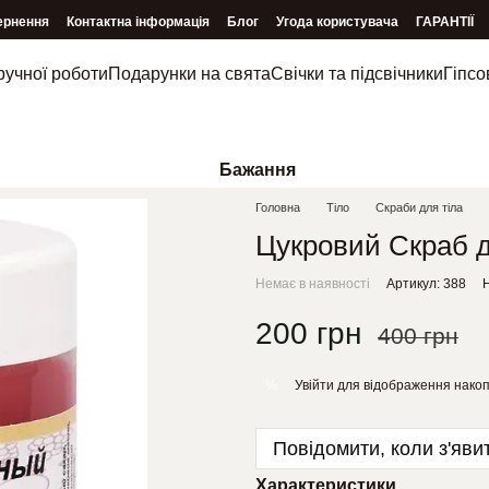
ернення
Контактна інформація
Блог
Угода користувача
ГАРАНТІЇ
ручної роботи
Подарунки на свята
Свічки та підсвічники
Гіпсо
Бажання
Головна
Тіло
Скраби для тіла
Цукровий Скраб д
Немає в наявності
Артикул: 388
Н
200 грн
400 грн
Увійти
для відображення накоп
%
Повідомити, коли з'яви
Характеристики