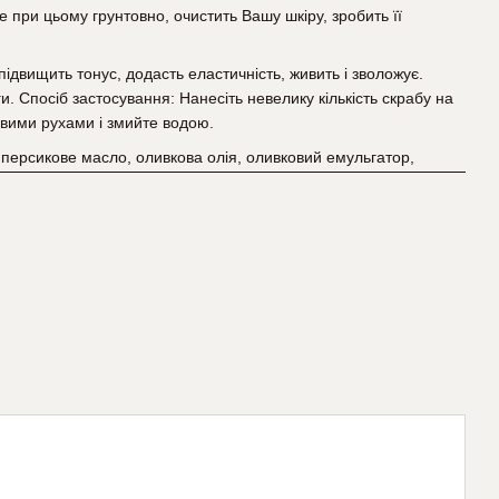
е при цьому грунтовно, очистить Вашу шкіру, зробить її
підвищить тонус, додасть еластичність, живить і зволожує.
и. Спосіб застосування: Нанесіть невелику кількість скрабу на
овими рухами і змийте водою.
 персикове масло, оливкова олія, оливковий емульгатор,