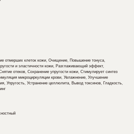
е отмерших клеток кожи, Очищение, Повышение тонуса,
ругости и эластичности кожи, Разглаживающий эффект,
Снятие отеков, Сохранение упругости кожи, Стимулирует синтез
тимуляция микроциркуляции крови, Увлажнение, Улучшение
я, Упругость, Устранение целлюлита, Вывод токсинов, Гладкость,
инг
хностный