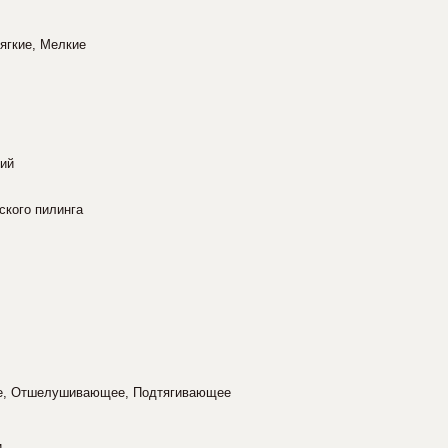
ягкие, Мелкие
ний
ского пилинга
е, Отшелушивающее, Подтягивающее
и