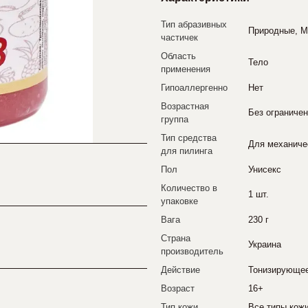
Тип абразивных
Природные, М
частичек
Область
Тело
применения
Гипоаллергенно
Нет
Возрастная
Без ограниче
группа
Тип средства
Для механиче
для пилинга
Пол
Унисекс
Количество в
1 шт.
упаковке
Вага
230 г
Страна
Украина
производитель
Действие
Тонизирующе
Возраст
16+
Тип кожи
Все типы кож