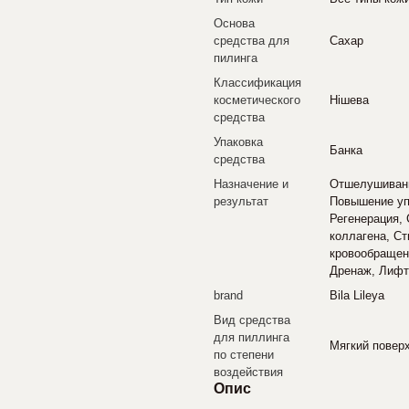
Основа
средства для
Сахар
пилинга
Классификация
косметического
Нішева
средства
Упаковка
Банка
средства
Назначение и
Отшелушивани
результат
Повышение уп
Регенерация, 
коллагена, С
кровообращени
Дренаж, Лифт
brand
Bila Lileya
Вид средства
для пиллинга
Мягкий повер
по степени
воздействия
Опис