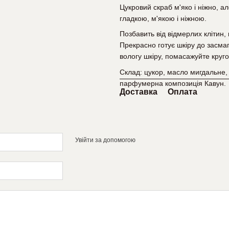
Цукровий скраб м'яко і ніжно, ал
гладкою, м'якою і ніжною.
Позбавить від відмерлих клітин, 
Прекрасно готує шкіру до засмаг
вологу шкіру, помасажуйте круг
Склад: цукор, масло мигдальне,
парфумерна композиція Кавун.
Доставка
Оплата
Увійти за допомогою