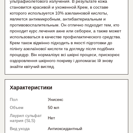
ультрафиолетового излучения. В результате кожа
становится красивой и ухоженной.Крем, в составе
которого используется 10% азелаиновой кислоты,
является антимикробным, антибактериальным и
противовоспалительным. Он отлично подходит тем, кто
проходит курс лечения акне или себореи, а также может
использоваться в качестве профилактического средства.
Крем також відмінно підходить в якості підготовки до
пілінгу азелаїнової кислоти та догляду після подібних
процедур. Він нормалізує всі шкірні процеси, прискорює
оздоровлення шкірного покриву і допомагає їй знову
знайти квітучий вигляд.
Характеристики
Пол
Унисекс
Объем
50 мл
Лаурил сульфат
Нет
натрия (SLS)
Вид ухода
Антиоксидантный