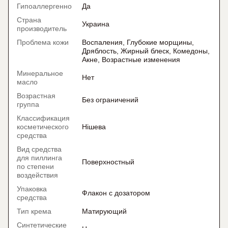
Гипоаллергенно
Да
Страна
Украина
производитель
Проблема кожи
Воспаления, Глубокие морщины,
Дряблость, Жирный блеск, Комедоны,
Акне, Возрастные изменения
Минеральное
Нет
масло
Возрастная
Без ограничений
группа
Классификация
косметического
Нішева
средства
Вид средства
для пиллинга
Поверхностный
по степени
воздействия
Упаковка
Флакон с дозатором
средства
Тип крема
Матирующий
Синтетические