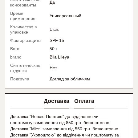
Да
консерванты
Время
Универсальный
применения
Количество в
1 шт.
упаковке
Фактор защиты
SPF 15
Вага
50 г
brand
Bila Lileya
Синтетические
Нет
отдушки
Подгрупа
Догляд за обличчям
Доставка
Оплата
Доставка "Новою Поштою" до відділення чи
поштомату замовлення від 850 грн. безкоштовно.
Доставка "Міст" замовлення від 550 грн. безкоштовно.
Доставка "Укрпоштою" до відділення чи поштомату
за