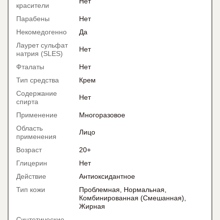
Нет
красители
Парабены
Нет
Некомедогенно
Да
Лаурет сульфат
Нет
натрия (SLES)
Фталаты
Нет
Тип средства
Крем
Содержание
Нет
спирта
Применение
Многоразовое
Область
Лицо
применения
Возраст
20+
Глицерин
Нет
Действие
Антиоксидантное
Тип кожи
Проблемная, Нормальная,
Комбинированная (Смешанная),
Жирная
Синтетические