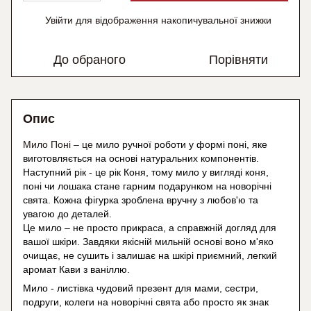
Увійти
для відображення накопичувальної знижки
%
До обраного
Порівняти
Опис
Мило Поні – це
мило ручної роботи у формі поні, яке
виготовляється на основі натуральних компонентів.
Наступний рік - це рік Коня, тому мило у вигляді коня,
поні чи лошака стане гарним подарунком на новорічні
свята. Кожна фігурка зроблена вручну з любов'ю та
увагою до деталей.
Це мило – не просто прикраса, а справжній догляд для
вашої шкіри. Завдяки якісній мильній основі воно м'яко
очищає, не сушить і залишає на шкірі приємний, легкий
аромат Кави з ваніллю.
Мило - листівка чудовий презент для мами, сестри,
подруги, колеги на новорічні свята або просто як знак