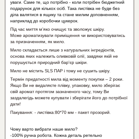
уваги. Саме те, що потрібно - коли потрібен бюджетний
подарунок для кількох осіб. Така листівка не буде без
діла валятися в ящику та стане милим доповненням,
наприклад до коробочки цукерок.
Під час миття м’яко очищує та зволожує шкіру.
Може ароматизувати приміщення чи використовуватись
за призначенням, як мило.
Мило складається лише з натуральних інгредієнтів,
основа яких належить оливковій олії, завдяки якій не
порушується природний бар'єр шкіри.
Мило не містить SLS ПАР і тому не сушить шкіру.
Термін придатності мила від моменту покупки – 2 роки.
Якщо Ви не видаляєте плівку, упаковку, мило зберігає
свій аромат протягом зазначеного часу, тому Ви
заздалегідь можете купувати і зберігати його до потрібної
дати!
Пакування: - листівка:80*70 мм - пакет прозорий.
Чому варто вибрати наше мило?
-100% ручна робота. Кожна деталь ретельно