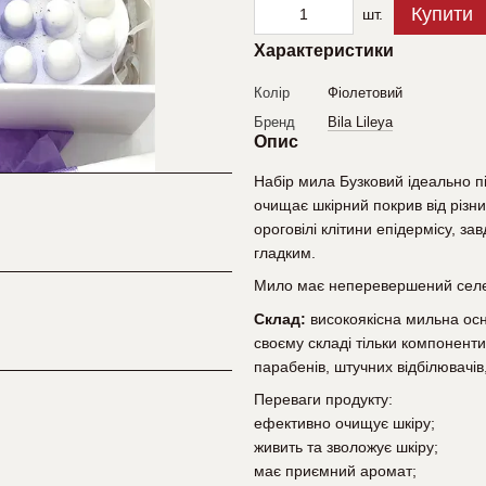
Купити
шт.
Характеристики
Колір
Фіолетовий
Бренд
Bila Lileya
Опис
Набір мила Бузковий ідеально п
очищає шкірний покрив від різн
ороговілі клітини епідермісу, з
гладким.
Мило має неперевершений селе
Склад:
високоякісна мильна осн
своєму складі тільки компонент
парабенів, штучних відбілювачів,
Переваги продукту:
ефективно очищує шкіру;
живить та зволожує шкіру;
має приємний аромат;