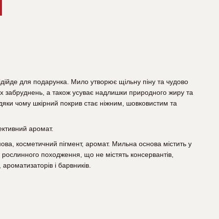
ідійде для подарунка. Мило утворює щільну піну та чудово
их забруднень, а також усуває надлишки природного жиру та
авдяки чому шкірний покрив стає ніжним, шовковистим та
ктивний аромат.
ова, косметичний пігмент, аромат. Мильна основа містить у
и рослинного походження, що не містять консервантів,
 ароматизаторів і барвників.