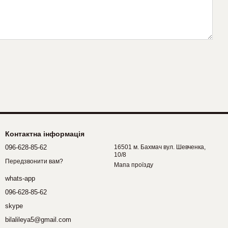
Контактна інформація
096-628-85-62
16501 м. Бахмач вул. Шевченка,
10/8
Передзвонити вам?
Мапа проїзду
whats-app
096-628-85-62
skype
bilalileya5@gmail.com