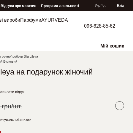
Укр
Рус
Вхід
Відгуки про магазин
Програма лояльності
ві вироби
Парфуми
AYURVEDA
096-628-85-62
Мій кошик
 ручної роботи Bila Lileya
чий Бузковий
Ileya на подарунок жіночий
аписати відгук
 грн/шт.
ичувальної знижки