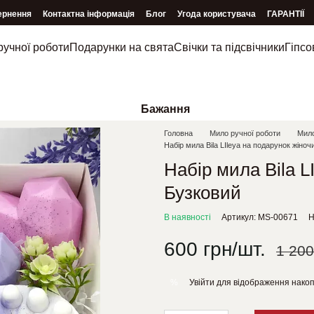
ернення
Контактна інформація
Блог
Угода користувача
ГАРАНТІЇ
ручної роботи
Подарунки на свята
Свічки та підсвічники
Гіпсо
Бажання
Головна
Мило ручної роботи
Мило
Набір мила Bila LIleya на подарунок жіно
Набір мила Bila L
Бузковий
В наявності
Артикул: MS-00671
Н
600 грн/шт.
1 200
Увійти
для відображення накоп
%