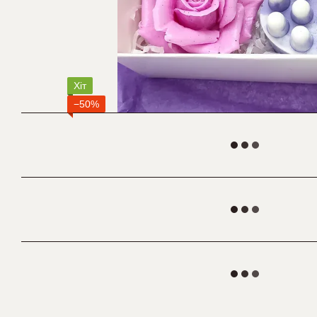
Хіт
−50%